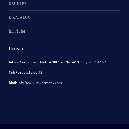
ÜRÜNLER
E-KATALOG
İLETİŞİM
İletişim
Adres:
Sarıhamzalı Mah. 47007 Sk. No:64/7D Seyhan/ADANA
Tel:
+0850 212 66 93
Mail:
info@eylulumkozmetik.com