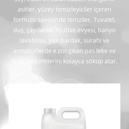
asitler, yüzey temizleyiciler içeren
formülü sayesinde temziler. Tuvalet,
duş, çaydanlık, mutfak evyesi, banyo
lavabosu, şişe bardak, sürahi ve
armatürlerde e zor çıkan pas leke ve
kireç birikintilerini kolayca söküp atar.