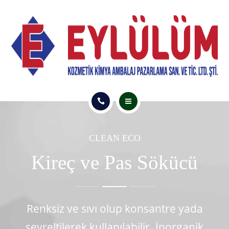
ÜRÜNLER
E-KATALOG
İLETİŞİM
ANASAYFA
CLEAN ECO
HAKKIMIZDA
Kireç ve Pas Sökücü
ÜRÜNLER
E-KATALOG
Renksiz ve sıvı olup konsantre yada
İLETİŞİM
seyreltilerek kullanılabilir. İnorganik