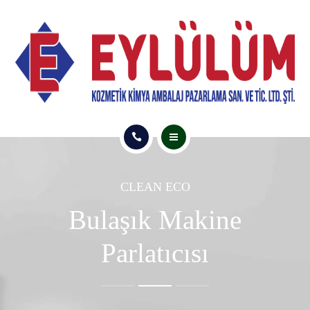
ÜRÜNLER
E-KATALOG
İLETİŞİM
ANASAYFA
CLEAN ECO
HAKKIMIZDA
Bulaşık Makine
ÜRÜNLER
Parlatıcısı
E-KATALOG
İLETİŞİM