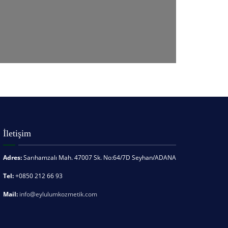
İletişim
Adres:
Sarıhamzalı Mah. 47007 Sk. No:64/7D Seyhan/ADANA
Tel:
+0850 212 66 93
Mail:
info@eylulumkozmetik.com